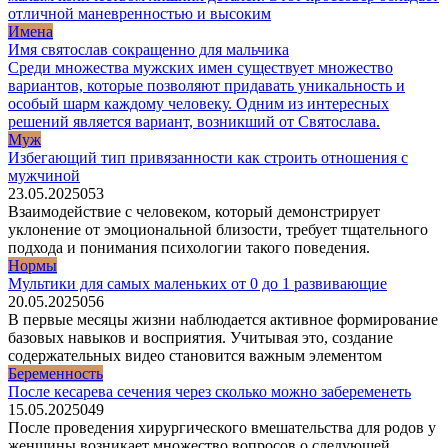
отличной маневренностью и высоким
Имена
Имя святослав сокращенно для мальчика
Среди множества мужских имен существует множество
вариантов, которые позволяют придавать уникальность и
особый шарм каждому человеку. Одним из интересных
решений является вариант, возникший от Святослава.
Муж
Избегающий тип привязанности как строить отношения с
мужчиной
23.05.2025
0
53
Взаимодействие с человеком, который демонстрирует
уклонение от эмоциональной близости, требует тщательного
подхода и понимания психологии такого поведения.
Нормы
Мультики для самых маленьких от 0 до 1 развивающие
20.05.2025
0
56
В первые месяцы жизни наблюдается активное формирование
базовых навыков и восприятия. Учитывая это, создание
содержательных видео становится важным элементом
Беременность
После кесарева сечения через сколько можно забеременеть
15.05.2025
0
49
После проведения хирургического вмешательства для родов у
женщины возникает множество вопросов о следующей