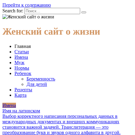
Перейти к содержанию
Search for:
Женский сайт о жизни
Главная
Статьи
Имена
Муж
Нормы
Ребенок
Беременность
Для детей
Рецепты
Карта
Имена
Имя на латинском
Выбор корректного написания персональных данных в
международных документах и внешних коммуникациях
становится важной задачей. Транслитерация — это
преобразование букв и звуков одного алфавита в другой.