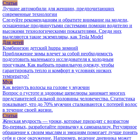
Статьи
Лучшие автомобили для женщин, предпочитающих
современные технологии
Следуйте рекомендациям и обратите внимание на модели,
оснащенные продвинутыми системами помощи водителю и
высокими технологическими показателями. Среди них
выделяются такие экземпляры, как Tesla Model
Для детей
Комбинезон детский huppa зимний
Приближение зимы влечет за собой необходимость
подготовить маленького исследователя к холодным
прогулкам. Как выбрать правильную одежду, чтобы
гарантировать тепло и комфорт в условиях низких
температур?
Муж
Как вернуть волосы на голове у мужчин
Вопрос о густоте и здоровье шевелюры занимает многих
представителей сильной половины человечества. Статистика
показывает, что до 70% мужчин сталкиваются с потерей волос
в течение своей жизни.
Статьи
Женская мудрость — уроки, которые приходят с возрастом
Во-первых, разработайте привычку к самоанализу. Регулярное
обращение к своим мыслям и эмоциям помогает лучше понять
себя и свое окружение. Например, ведение дневника может