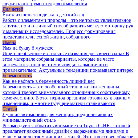
служить инструментом для осмысления
Для детей
Ёжик из шишек поделка в детский сад
Работа с элементами природы – это не только увлекательное
занятие, но и отличный способ развить мелкую моторику рук
у маленьких исследователей. Процесс формирования
представителя лесной жизни, собранного
Имена
Имя на букву б мужское
Ищете необычные и стильные названия для своего сына? В
этом материале собраны варианты, которые не часто
встречаются, но при этом выглядят гармонично и
привлекательно. Актуальные тенденции показывают интерес
Беременность
Как не набрать в беременность лишний вес
Беременность – это особенный этап в жизни женщины,
который требует внимательного отношения к собственному
самочувствию. В этот период организм готовится к важным
изменениям, и многие будущие матери сталкиваются
Статьи
Лучшие автомобили для женщин, предпочитающих
минималистичный стиль
Рекомендуется обратить внимание на Toyota C-HR, который
предлагает лаконичный дизайн с выраженными линиями и
малым количеством лишних деталей. Этот кроссовер обладает