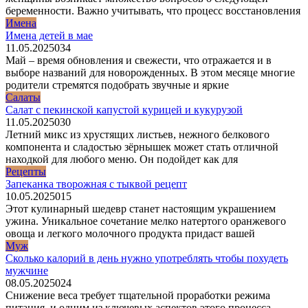
беременности. Важно учитывать, что процесс восстановления
Имена
Имена детей в мае
11.05.2025
0
34
Май – время обновления и свежести, что отражается и в
выборе названий для новорожденных. В этом месяце многие
родители стремятся подобрать звучные и яркие
Салаты
Салат с пекинской капустой курицей и кукурузой
11.05.2025
0
30
Летний микс из хрустящих листьев, нежного белкового
компонента и сладостью зёрнышек может стать отличной
находкой для любого меню. Он подойдет как для
Рецепты
Запеканка творожная с тыквой рецепт
10.05.2025
0
15
Этот кулинарный шедевр станет настоящим украшением
ужина. Уникальное сочетание мелко натертого оранжевого
овоща и легкого молочного продукта придаст вашей
Муж
Сколько калорий в день нужно употреблять чтобы похудеть
мужчине
08.05.2025
0
24
Снижение веса требует тщательной проработки режима
питания, и одним из ключевых аспектов этого процесса